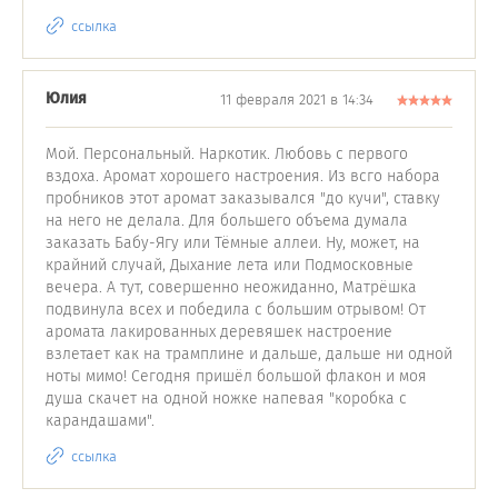
ссылка
Юлия
11 февраля 2021 в 14:34
Мой. Персональный. Наркотик. Любовь с первого
вздоха. Аромат хорошего настроения. Из всго набора
пробников этот аромат заказывался "до кучи", ставку
на него не делала. Для большего объема думала
заказать Бабу-Ягу или Тёмные аллеи. Ну, может, на
крайний случай, Дыхание лета или Подмосковные
вечера. А тут, совершенно неожиданно, Матрёшка
подвинула всех и победила с большим отрывом! От
аромата лакированных деревяшек настроение
взлетает как на трамплине и дальше, дальше ни одной
ноты мимо! Сегодня пришёл большой флакон и моя
душа скачет на одной ножке напевая "коробка с
карандашами".
ссылка