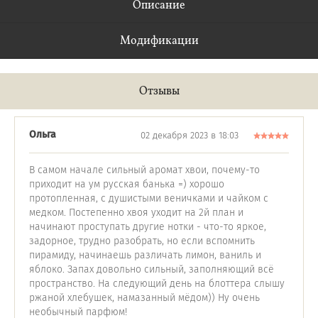
Описание
Модификации
Отзывы
Ольга
02 декабря 2023 в 18:03
В самом начале сильный аромат хвои, почему-то
приходит на ум русская банька =) хорошо
протопленная, с душистыми веничками и чайком с
медком. Постепенно хвоя уходит на 2й план и
начинают проступать другие нотки - что-то яркое,
задорное, трудно разобрать, но если вспомнить
пирамиду, начинаешь различать лимон, ваниль и
яблоко. Запах довольно сильный, заполняющий всё
пространство. На следующий день на блоттера слышу
ржаной хлебушек, намазанный мёдом)) Ну очень
необычный парфюм!